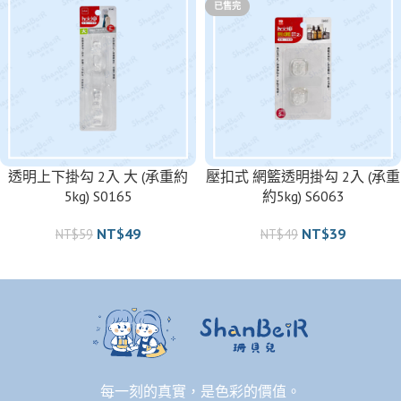
已售完
透明上下掛勾 2入 大 (承重約
壓扣式 網籃透明掛勾 2入 (承重
5kg) S0165
約5kg) S6063
NT$
49
NT$
39
NT$
59
NT$
49
每一刻的真實，是色彩的價值。