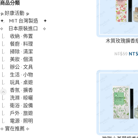
商品分類
ܤ 好康活動 ܤ
✦ MIT 台灣製造 ✦
⟡ 日本原裝進口 ⟡
｜ 收納 · 佈置
木質玫瑰擴香瓶 
｜ 餐廚 · 料理
｜ 掃除 · 清潔
NT
NT$
59
｜ 美妝 · 個清
｜ 辦公 · 文具
｜ 生活 · 小物
｜ 玩具 · 桌遊
｜ 香氛 · 擴香
｜ 洗滌 · 晾曬
｜ 衛浴 · 設備
｜ 戶外 · 旅遊
｜ 電源 · 照明
⟢ 實在推薦 ⟣