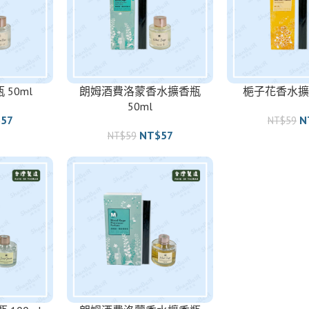
50ml
朗姆酒費洛蒙香水擴香瓶
梔子花香水擴香
50ml
$
57
N
NT$
59
NT$
57
NT$
59