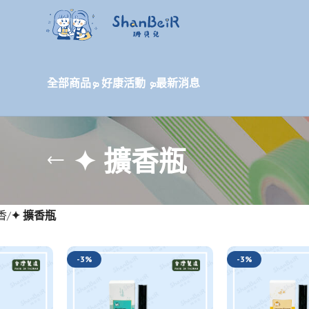
全部商品
ܤ 好康活動 ܤ
最新消息
✦ 擴香瓶
香
✦ 擴香瓶
-3%
-3%