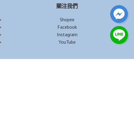
關注我們
Shopee
Facebook
Instagram
YouTube
公司資訊
公司名稱｜珊貝兒有限公司
統一編號｜95453143
營業時間｜週一至週五 10:00-16:00（週休及國定假日除外）
地址｜新竹市北區國光街18巷17號
電話｜
0909-258-255
客服信箱｜
shanbeir@gmail.com
官方Line ID｜@shanbeir
Copyright © 珊貝兒 by
frankknow