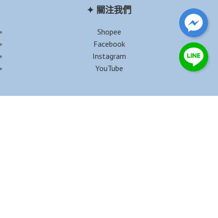
✦ 關注我們
Shopee
Facebook
Instagram
YouTube
✦ 公司資訊
公司名稱｜珊貝兒有限公司
統一編號｜95453143
營業時間｜週一至週五 10:00-16:00（週休及國定假日除外）
地址｜新竹市北區國光街18巷17號
電話｜
0909-258-255
客服信箱｜
shanbeir@gmail.com
官方Line ID｜@shanbeir
Copyright © 珊貝兒 by
frankknow