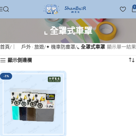
0
⌞ 全罩式車罩
首頁
｜ 戶外 · 旅遊
✦ 機車防塵罩
⌞ 全罩式車罩
顯示單一結果
顯示側邊欄
-3%