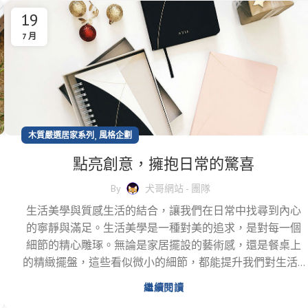
19
7 月
,
木質嚴選居家系列
風格企劃
點亮創意，擁抱日常的驚喜
By
犬哥網站 - 團隊
生活美學與質感生活的結合，讓我們在日常中找尋到內心
的寧靜與滿足。生活美學是一種對美的追求，是對每一個
細節的精心雕琢。無論是家居擺設的藝術感，還是餐桌上
的精緻擺盤，這些看似微小的細節，都能提升我們對生活...
繼續閱讀