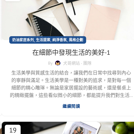
,
,
,
奶油家居系列
生活提案
純淨香氛
風格企劃
在細節中發現生活的美好-1
By
犬哥網站 - 團隊
生活美學與質感生活的結合，讓我們在日常中找尋到內心
的寧靜與滿足。生活美學是一種對美的追求，是對每一個
細節的精心雕琢。無論是家居擺設的藝術感，還是餐桌上
的精緻擺盤，這些看似微小的細節，都能提升我們對生活...
繼續閱讀
19