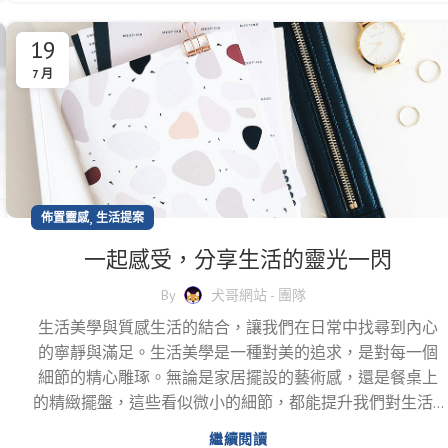
19
7 月
,
佈置靈感
生活提案
一起感受，分享生活的靈光一閃
By
犬哥網站 - 團隊
生活美學與質感生活的結合，讓我們在日常中找尋到內心
的寧靜與滿足。生活美學是一種對美的追求，是對每一個
細節的精心雕琢。無論是家居擺設的藝術感，還是餐桌上
的精緻擺盤，這些看似微小的細節，都能提升我們對生活...
繼續閱讀