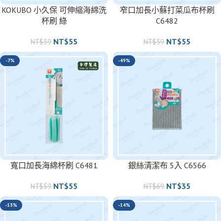
KOKUBO 小久保 可伸縮海綿洗
窄口加長小蘇打菜瓜布杯刷
杯刷 綠
C6482
NT$
55
NT$
55
NT$
59
NT$
59
-7%
-49%
寬口加長海綿杯刷 C6481
銀絲清潔布 5入 C6566
NT$
55
NT$
35
NT$
59
NT$
69
-13%
-14%