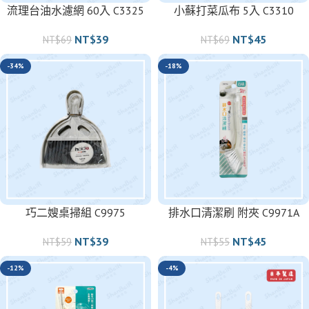
流理台油水濾網 60入 C3325
小蘇打菜瓜布 5入 C3310
NT$
39
NT$
45
NT$
69
NT$
69
-34%
-18%
巧二嫂桌掃組 C9975
排水口清潔刷 附夾 C9971A
NT$
39
NT$
45
NT$
59
NT$
55
-12%
-4%