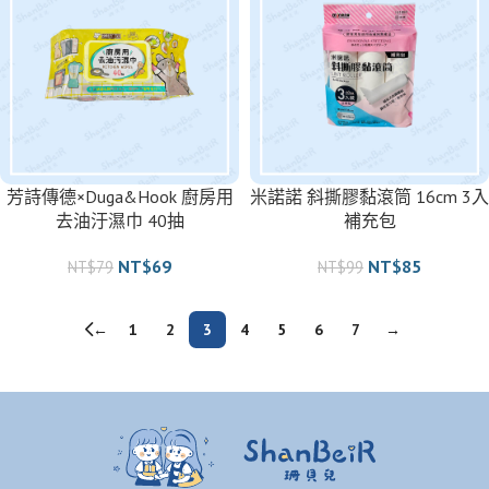
芳詩傳德×Duga&Hook 廚房用
米諾諾 斜撕膠黏滾筒 16cm 3入
去油汙濕巾 40抽
補充包
NT$
69
NT$
85
NT$
79
NT$
99
←
1
2
3
4
5
6
7
→