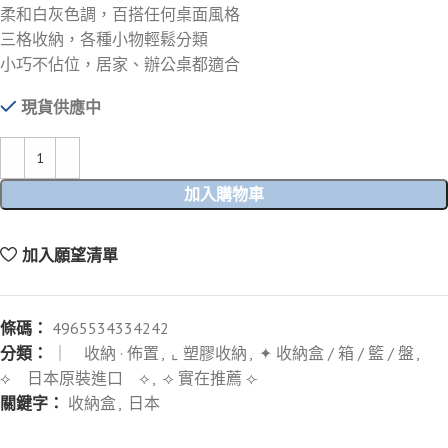
柔和白灰色調，百搭任何桌面風格
三格收納，各種小物輕鬆分類
小巧不佔位，居家、辦公桌都適合
現貨供應中
加入購物車
加入願望清單
條碼：
4965534334242
分類：
｜ 收納 · 佈置
,
⌞ 塑膠收納
,
✦ 收納盒 / 箱 / 籃 / 盤
,
⟡ 日本原裝進口 ⟡
,
⟢ 實在推薦 ⟣
關鍵字：
收納盒
,
日本