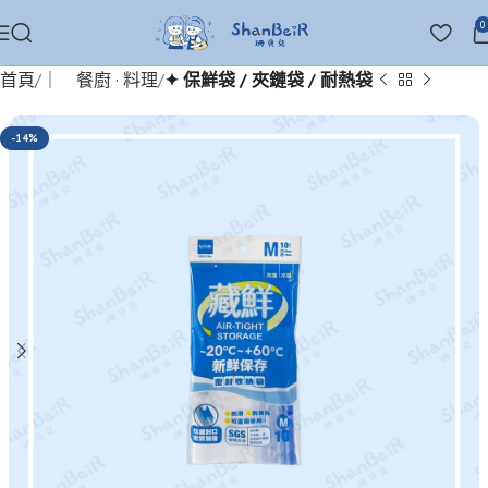
0
首頁
｜ 餐廚 · 料理
✦ 保鮮袋 / 夾鏈袋 / 耐熱袋
-14%