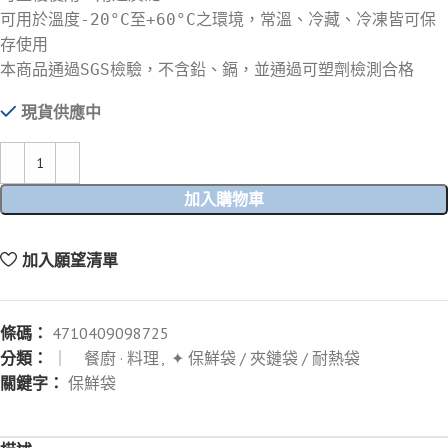
可用於溫度-20°C至+60°C之環境，常溫、冷藏、冷凍皆可保
存使用
本商品通過SGS檢驗，不含鉛、鎘，並通過可塑劑檢測合格
現貨供應中
加入購物車
加入願望清單
條碼：
4710409098725
分類：
｜ 餐廚 · 料理
,
✦ 保鮮袋 / 夾鏈袋 / 耐熱袋
關鍵字：
保鮮袋