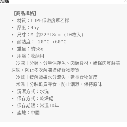
描述
【商品規格】
• 材質：LDPE低密度聚乙稀
• 厚度：45y
• 尺寸：M-約22*18cm (10枚入)
• 耐熱度：-20°C~+60°C
• 重量：約58g
• 用途：收納用
　冷凍｜分類、分量保存魚、肉類食材，確保肉質鮮美
原味，防止多次解凍造成食物變質
　冷藏｜緩解蔬果水分流失，延長食物鮮度
　常溫｜分裝乾貨零食，防止潮濕，保持原味
• 清潔方式：水洗
• 保存方式：乾燥處
• 保存期限：常溫10年
• 產地：中國