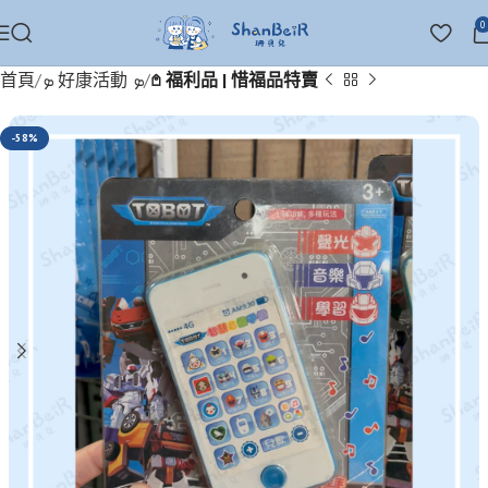
0
首頁
ܤ 好康活動 ܤ
𖤘 福利品 | 惜福品特賣
-58%