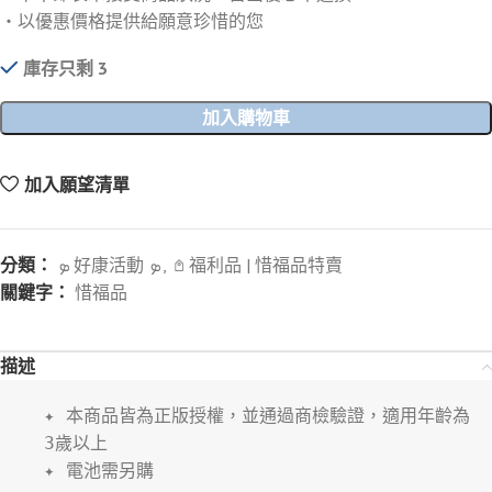
・以優惠價格提供給願意珍惜的您
庫存只剩 3
加入購物車
加入願望清單
分類：
ܤ 好康活動 ܤ
,
𖤘 福利品 | 惜福品特賣
關鍵字：
惜福品
描述
✦ 本商品皆為正版授權，並通過商檢驗證，適用年齡為
3歲以上
✦ 電池需另購