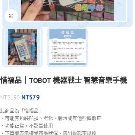
Click to enlarge
惜福品｜TOBOT 機器戰士 智慧音樂手機
NT$
79
NT$
190
此商品為「惜福品」
・可能有包裝凹損、老化、髒污或其他些微瑕疵
・功能正常，不影響使用
・下單即表示接受商品狀況，售出後恕不退換