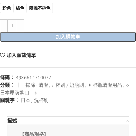
粉色
綠色
隨機不挑色
加入購物車
加入願望清單
條碼：
4986614710077
分類：
｜ 掃除 · 清潔
,
⌞ 杯刷 / 奶瓶刷
,
✦ 杯瓶清潔用品
,
⟡
日本原裝進口 ⟡
關鍵字：
日本
,
洗杯刷
描述
【商品規格】