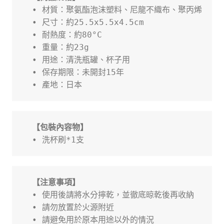
• 材質：聚氨酯泡沫塑料、尼龍不織布、聚丙烯
• 尺寸：約25.5x5.5x4.5cm
• 耐熱度：約80°C
• 重量：約23g
• 用途：清洗瓶罐、杯子用
• 保存期限：未開封15年
• 產地：日本
【包裝內容物】
• 洗杯刷*1支
【注意事項】
• 使用後請將水分擰乾，並徹底晾乾後再收納
• 請勿放置於火源附近
• 請避免用於原本用途以外的情況