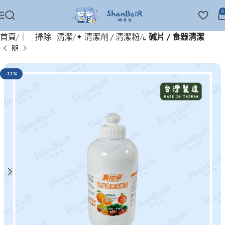
0
首頁
｜ 掃除 · 清潔
✦ 清潔劑 / 清潔粉
⌞ 碱片 / 食器清潔
-11%