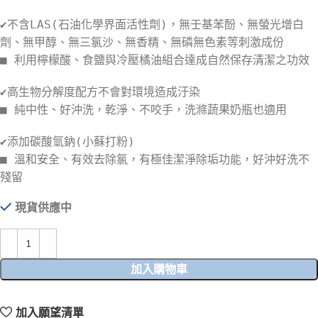
✔️不含LAS(石油化學界面活性劑)，無壬基苯酚、無螢光增白
劑、無甲醇、無三氯沙、無香精、無磷無色素等刺激成份
■ 利用檸檬酸、食鹽與冷壓橘油組合達成自然保存清潔之功效
✔️高生物分解度配方不會對環境造成汙染
■ 純中性、好沖洗，乾淨、不咬手，洗滌蔬果奶瓶也適用
✔️添加碳酸氫鈉(小蘇打粉)
■ 溫和安全、有效去除氯，有極佳潔淨除垢功能，好沖好洗不
殘留
現貨供應中
加入購物車
加入願望清單