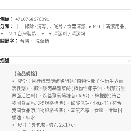
條碼：
4710768676091
分類：
｜ 掃除 · 清潔
,
⌞ 碱片 / 食器清潔
,
▸ MIT｜清潔用品
,
✦ MIT 台灣製造 ✦
,
✦ 清潔劑 / 清潔粉
關鍵字：
台灣、 洗潔精
描述
【商品規格】
• 成份：月桂醇聚醚硫酸酯鈉(植物性椰子油衍生界面
活性劑)、椰油胺丙基甜菜鹼(植物性椰子油、甜菜衍生
界面活性劑)、烷基聚葡萄糖苷(APG)、檸檬酸(符合
我國食品添加物規格標準)、碳酸氫鈉(小蘇打)(符合
我國食品添加物規格標準)、苯氧乙醇、食鹽、冷壓柑
橘油、純水
• 尺寸：外包裝-約7.2x17cm