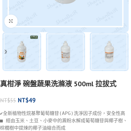
Click to enlarge
真柑淨 碗盤蔬果洗滌液 500ml 拉拔式
NT$
49
NT$
55
✔️全新植物性烷基聚葡萄糖苷(APG)洗淨因子成份，安全性高
■ 經由玉米、土豆、小麥中的澱粉水解成葡萄糖苷與椰子樹、
棕櫚樹中提煉的椰子油縮合而成