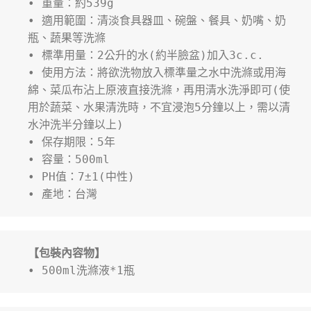
• 重量：約539g
• 適用範圍：清淡食具器皿、碗盤、餐具、奶嘴、奶
瓶、蔬果等洗滌
• 標準用量：2公升的水(約半臉盆)加入3c.c.
• 使用方法：將欲洗物放入標準量之水中洗滌或用海
綿、菜瓜布沾上原液直接洗滌，再用清水洗淨即可(使
用於蔬菜、水果清洗時，不宜浸泡5分鐘以上，需以清
水沖洗半分鐘以上)
• 保存期限：5年
• 容量：500ml
• PH值：7±1(中性)
• 產地：台灣
【包裝內容物】
• 500ml洗滌液*1瓶