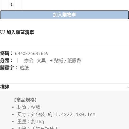
加入購物車
加入願望清單
條碼：
6940823695639
分類：
｜ 辦公 · 文具
,
✦ 貼紙 / 紙膠帶
關鍵字：
貼紙
描述
【商品規格】
• 材質：塑膠
• 尺寸：外包裝-約11.4x22.4x0.1cm
• 重量：約16g
• 用途：手帳日記使用