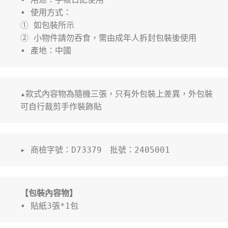
• 使用方式：
① 如包裝所示
② 小物件請勿吞食，需由成年人拆封包裝後使用
• 產地：中國
▴款式內容物為隨機三張，只有外包裝上差異，外包裝
可自行裁剪手作裝飾貼
▸ 商檢字號：D73379　批號：2405001
【包裝內容物】
• 貼紙3張*1包