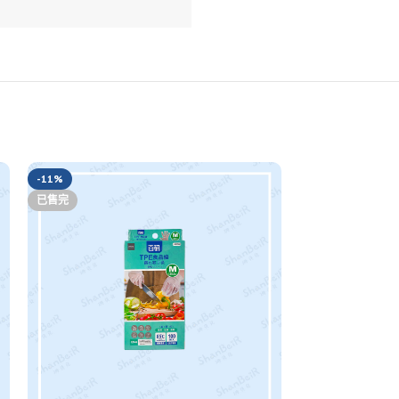
-11%
-2%
已售完