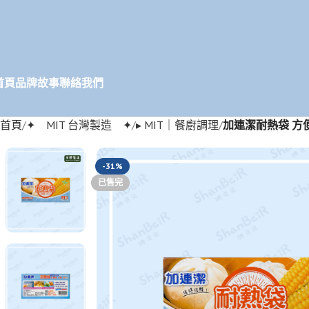
首頁
品牌故事
聯絡我們
首頁
✦ MIT 台灣製造 ✦
▸ MIT｜餐廚調理
加連潔耐熱袋 方便
-31%
已售完