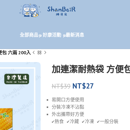
全部商品
ܤ 好康活動 ܤ
最新消息
包 六兩 200入
加連潔耐熱袋 方便包 
NT$
27
NT$
39
易開口方便使用
分裝冷凍不沾黏
外出攜帶好方便
✔️熱食 ✔️冷藏 ✔️冷凍 ✔️一般分裝