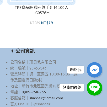
TPE食品級 鑽石紋手套 M 100入
不鏽鋼手把雙飲杯 
LG0576M
NT
NT$
79
NT$
89
✦ 公司資訊
公司名稱｜珊貝兒有限公司
統一編號｜95453143
聯絡我
營業時間｜週一至週五 10:00-16:00（週
休及國定假日除外）
地址｜新竹市北區國光街18巷17號
與我們聯絡
電話｜
0909-258-255
客服信箱｜
shanbeir@gmail.com
官方Line ID｜@shanbeir