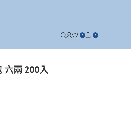
0
0
六兩 200入