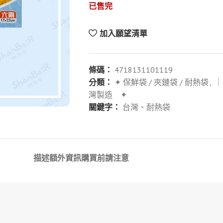
已售完
加入願望清單
條碼：
4718131101119
分類：
✦ 保鮮袋 / 夾鏈袋 / 耐熱袋
,
｜
灣製造 ✦
關鍵字：
台灣、耐熱袋
描述
額外資訊
購買前請注意