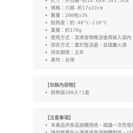
• 尺寸：外包裝-約18.6x9.5x3.3cm
• 規格：六兩-約17x22cm
• 數量：200枚±3%
• 耐熱度：約-40°C~110°C
• 重量：約170g
• 使用方式：滾沸食物略涼後再裝入袋內
• 保存方式：置於陰涼處，並遠離火源
• 保存期限：五年
• 產地：台灣
【包裝內容物】
• 耐熱袋200入*1盒
【注意事項】
• 本產品供食品接觸用途，建議一次性使
• 請勿放置在火源處或高溫物體附近，以